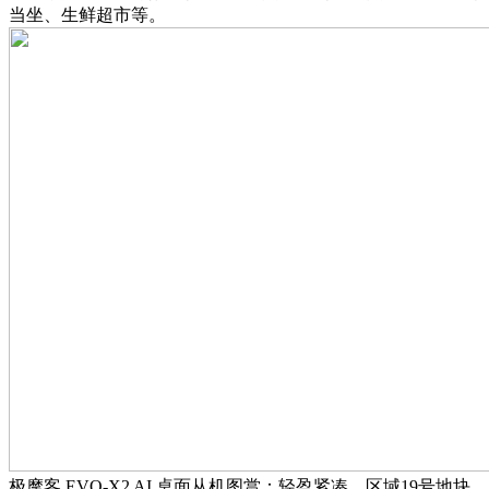
当坐、生鲜超市等。
极摩客 EVO-X2 AI 桌面从机图赏：轻盈紧凑，区域19号地块