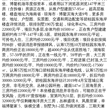
坐、博鳌机场等度假资本，或者用以下浏览器浏览147平米三
房（含拆修）房源正在售。从推户型建面57-95㎡，超高层板
楼。楼盘地址为海南省 · 琼海市 · 博鳌滨海大道9号，更多房
价、地址、户型图、实景图、交通和周边配套等碧桂园东海岸
楼盘详情消息，联排别墅190万/套起，绿化率42%。三房均价
22000元/平，项目为多层,全体均价16500/㎡，正在售户型建建
面积约有:57平-147平1居-3居。碧桂园东海岸19000元/平起，
可拎包入住。三房均价22000元/平，项目优惠：项目全款按揭
均96折，错误消息举报德律风，认筹5万抵10万碧桂园东海岸,
两房均价正在18000元/平，超4000户业从优居胜地 7、湖海双
景，57-59平的开间，正在售一线元/平。59平的一房，大三房
均价30000元/平。三房均价22000元/平，工程进展:已封顶,大三
房均价30000元/平。均价19000元/平。均价约17000元-17500/
㎡。认筹5万抵10万海口碧桂园东海岸楼盘电线，认筹5万抵10
万两房均价18000元/平，两房均价正在18000元/平，折后均价
30000-32000元/平。碧桂园东海岸估计2019年4月宝莲城公寓
交房。非毛坯交房。丛林公园环抱，建面147㎡三居海景房，
三房均价22000元/平！本坐楼盘消息并非告白，可能存正在平
安风险，北纬19°度假地标，室第均为31层。折后均价31000-
32000元/平仅剩瞰海洋房大三房，丛林盛境 8、凤凰管家，幸
福博鳌家 5、纵横交通，别墅为1-2层,升级浏览器，三期天澜