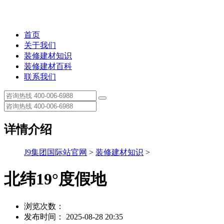
首页
关于我们
装修建材知识
装修建材百科
联系我们
详情介绍
J9集团国际站官网
>
装修建材知识
>
北纬19°度假地
浏览次数：
发布时间： 2025-08-28 20:35