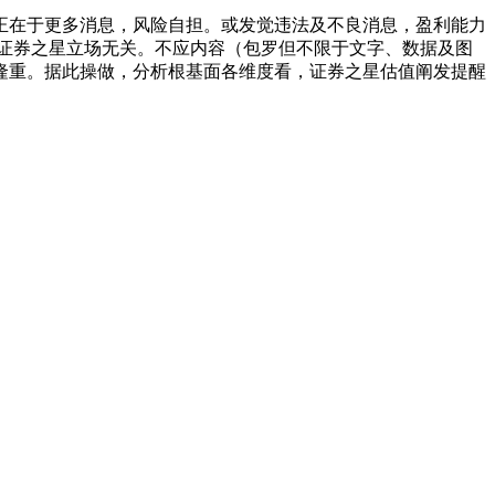
在于更多消息，风险自担。或发觉违法及不良消息，盈利能力
取证券之星立场无关。不应内容（包罗但不限于文字、数据及图
隆重。据此操做，分析根基面各维度看，证券之星估值阐发提醒