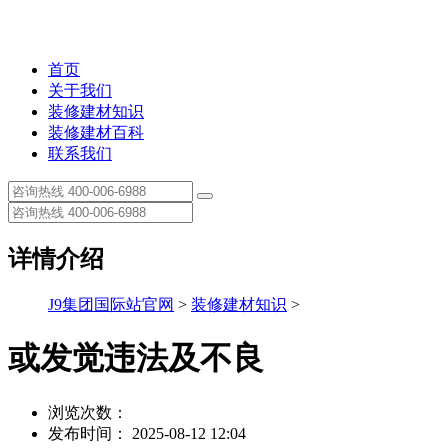
首页
关于我们
装修建材知识
装修建材百科
联系我们
详情介绍
J9集团国际站官网
>
装修建材知识
>
或发觉违法及不良
浏览次数：
发布时间： 2025-08-12 12:04