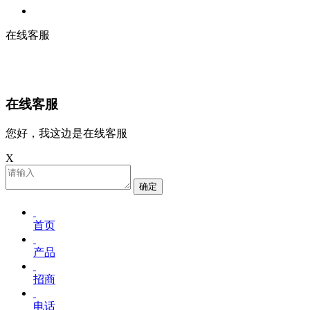
在线客服
在线客服
您好，我这边是在线客服
X
确定
首页
产品
招商
电话