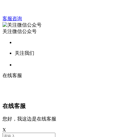
客服咨询
关注微信公众号
关注我们
在线客服
在线客服
您好，我这边是在线客服
X