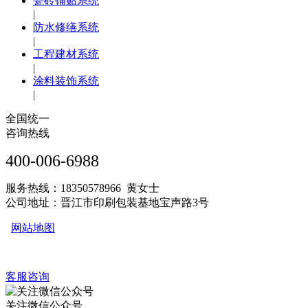
瓷砖铺贴系统
|
防水修缮系统
|
工程建材系统
|
涂料装饰系统
|
全国统一
咨询热线
400-006-6988
服务热线：18350578966 黄女士
公司地址：晋江市印刷包装基地宝声路3号
网站地图
客服咨询
关注微信公众号