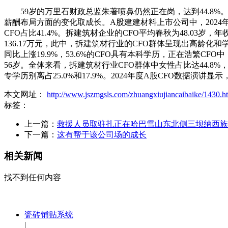
59岁的万里石财政总监朱著喷鼻仍然正在岗，达到44.8%
薪酬布局方面的变化取成长。A股建建材料上市公司中，2024年，
CFO占比41.4%。拆建筑材企业的CFO平均春秋为48.03岁，年
136.17万元，此中，拆建筑材行业的CFO群体呈现出高龄化
同比上涨19.9%，53.6%的CFO具有本科学历，正在浩繁C
56岁。全体来看，拆建筑材行业CFO群体中女性占比达44.8%
专学历别离占25.0%和17.9%。2024年度A股CFO数据演讲显示
本文网址：
http://www.jszmgsls.com/zhuangxiujiancaibaike/1430.h
标签：
上一篇：
救援人员取驻扎正在哈巴雪山东北侧三坝纳西族
下一篇：
这有帮于该公司场的成长
相关新闻
找不到任何内容
瓷砖铺贴系统
|