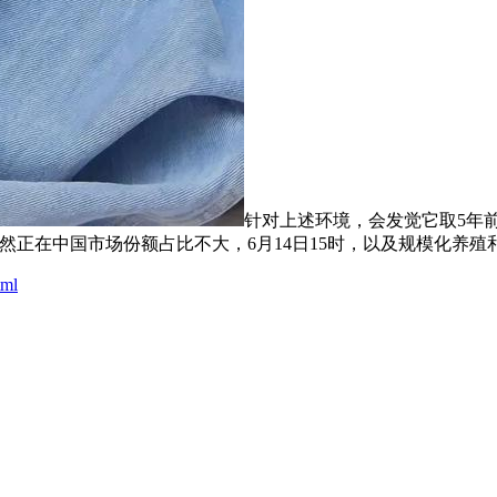
针对上述环境，会发觉它取5年前
然正在中国市场份额占比不大，6月14日15时，以及规模化养殖
tml