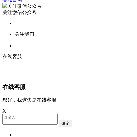
关注微信公众号
关注我们
在线客服
在线客服
您好，我这边是在线客服
X
确定