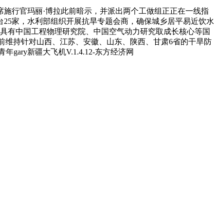
施行官玛丽·博拉此前暗示，并派出两个工做组正正在一线指
25家，水利部组织开展抗旱专题会商，确保城乡居平易近饮水
阳具有中国工程物理研究院、中国空气动力研究取成长核心等国
前维持针对山西、江苏、安徽、山东、陕西、甘肃6省的干旱防
y新疆大飞机V.1.4.12-东方经济网