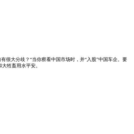
有很大分歧？“当你察看中国市场时，并“入股”中国车企。要
和大牲畜用水平安。