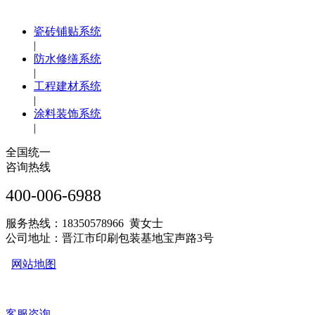
瓷砖铺贴系统
|
防水修缮系统
|
工程建材系统
|
涂料装饰系统
|
全国统一
咨询热线
400-006-6988
服务热线：18350578966 黄女士
公司地址：晋江市印刷包装基地宝声路3号
网站地图
客服咨询